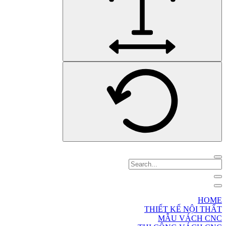
HOME
THIẾT KẾ NỘI THẤT
MẪU VÁCH CNC