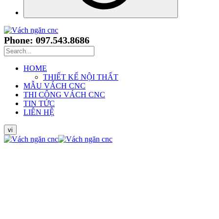
Phone: 097.543.8686
HOME
THIẾT KẾ NỘI THẤT
MẪU VÁCH CNC
THI CÔNG VÁCH CNC
TIN TỨC
LIÊN HỆ
vi