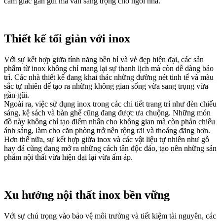
cảm giác gần gũi mà vẫn sang trọng cho ngôi nhà.
Thiết kế tối giản với inox
Với sự kết hợp giữa tính năng bền bỉ và vẻ đẹp hiện đại, các sản
phẩm từ inox không chỉ mang lại sự thanh lịch mà còn dễ dàng bảo
trì. Các nhà thiết kế đang khai thác những đường nét tinh tế và màu
sắc tự nhiên để tạo ra những không gian sống vừa sang trọng vừa
gần gũi.
Ngoài ra, việc sử dụng inox trong các chi tiết trang trí như đèn chiếu
sáng, kệ sách và bàn ghế cũng đang được ưa chuộng. Những món
đồ này không chỉ tạo điểm nhấn cho không gian mà còn phản chiếu
ánh sáng, làm cho căn phòng trở nên rộng rãi và thoáng đãng hơn.
Hơn thế nữa, sự kết hợp giữa inox và các vật liệu tự nhiên như gỗ
hay đá cũng đang mở ra những cách tân độc đáo, tạo nên những sản
phẩm nội thất vừa hiện đại lại vừa ấm áp.
Xu hướng nội thất inox bền vững
Với sự chú trọng vào bảo vệ môi trường và tiết kiệm tài nguyên, các