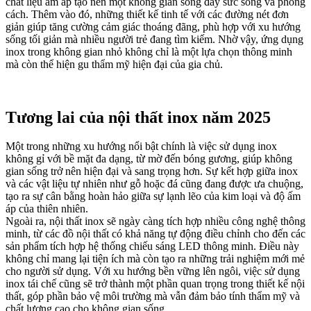
chất liệu ấm áp tạo nên một không gian sống đầy sức sống và phong
cách. Thêm vào đó, những thiết kế tinh tế với các đường nét đơn
giản giúp tăng cường cảm giác thoáng đãng, phù hợp với xu hướng
sống tối giản mà nhiều người trẻ đang tìm kiếm. Nhờ vậy, ứng dụng
inox trong không gian nhỏ không chỉ là một lựa chọn thông minh
mà còn thể hiện gu thẩm mỹ hiện đại của gia chủ.
Tương lai của nội thất inox năm 2025
Một trong những xu hướng nổi bật chính là việc sử dụng inox
không gỉ với bề mặt đa dạng, từ mờ đến bóng gương, giúp không
gian sống trở nên hiện đại và sang trọng hơn. Sự kết hợp giữa inox
và các vật liệu tự nhiên như gỗ hoặc đá cũng đang được ưa chuộng,
tạo ra sự cân bằng hoàn hảo giữa sự lạnh lẽo của kim loại và độ ấm
áp của thiên nhiên.
Ngoài ra, nội thất inox sẽ ngày càng tích hợp nhiều công nghệ thông
minh, từ các đồ nội thất có khả năng tự động điều chỉnh cho đến các
sản phẩm tích hợp hệ thống chiếu sáng LED thông minh. Điều này
không chỉ mang lại tiện ích mà còn tạo ra những trải nghiệm mới mẻ
cho người sử dụng. Với xu hướng bền vững lên ngôi, việc sử dụng
inox tái chế cũng sẽ trở thành một phần quan trọng trong thiết kế nội
thất, góp phần bảo vệ môi trường mà vẫn đảm bảo tính thẩm mỹ và
chất lượng cao cho không gian sống.