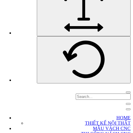
HOME
THIẾT KẾ NỘI THẤT
MẪU VÁCH CNC