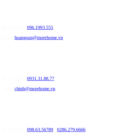
01.Văn Phòng Tư Vấn Thiết Kế Nội Thất
Điạ chỉ: Số 155 Bạch Đằng, Thượng Lý, Hồng Bàng, Tp. Hải
Phòng ( Gần Chân Cầu Xi Măng - đối diện Showroom Vinfast )
HOT LINE:
096.1993.555
Email
hoangson@morehome.vn
MOREHOME ĐÀ NẴNG
01.Văn Phòng Tư Vấn Thiết Kế Nội Thất
Điạ chỉ: Lô số 4 - Đường Mê Linh - phường Hòa Hiệp Nam - Quận
Liên Chiểu - Đà Nẵng
HOT LINE:
0931.31.88.77
Email
chinh@morehome.vn
MOREHOME HỒ CHÍ MINH
01.Văn Phòng Tư Vấn Thiết Kế Nội Thất
Điạ chỉ: Số 02 Nguyễn Hoàng, Phường An Phú, Quận 2, Tp Hồ
Chí Minh
HOT LINE:
098.63.56789
-
0286.279.6666