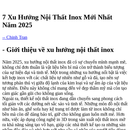
7 Xu Hướng Nội Thất Inox Mới Nhất
Năm 2025
-- Chinh Tran
- Giới thiệu về xu hướng nội thất inox
Năm 2025, xu hướng nội thất inox đã có sự chuyển mình mạnh mẽ,
không chỉ đơn thuần là vật liệu bền bỉ mà còn trở thành biểu tượng
của sự hiện đại và tinh tế. Một trong những xu hướng nổi bật là việc
kết hợp inox với các chất liệu tự nhiên như gỗ và đá, tạo nên sự
tương phản thú vị giữa độ lạnh của kim loại và sự ấm áp của vật liệu
tự nhiên. Điều này không chỉ mang đến vẻ đẹp thẩm mỹ mà còn tạo
cảm giác gần gũi cho không gian sống.
Ngoài ra, thiết kế nội thất inox đang dần chuyển sang phong cách
tối giản với các đường nét sắc sảo và tinh tế. Những món đồ nội thất
như bàn ăn, ghế sofa hay kệ trang trí được làm từ inox không chỉ
bền mà còn dễ dàng bảo trì, giữ cho không gian luôn mới mẻ. Hơn
nữa, việc áp dụng công nghệ in 3D trong sản xuất nội thất inox mở
ra khả năng sáng tạo vô hạn, giúp các nhà thiết kế tạo ra những sản
phẩm độc đáo và phù hợp với nhu cầu cá nhân của người tiêu dùng.