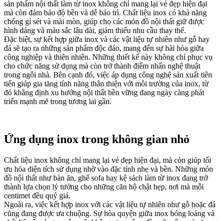
sản phẩm nội thất làm từ inox không chỉ mang lại vẻ đẹp hiện đại
mà còn đảm bảo độ bền và dễ bảo trì. Chất liệu inox có khả năng
chống gỉ sét và mài mòn, giúp cho các món đồ nội thất giữ được
hình dáng và màu sắc lâu dài, giảm thiểu nhu cầu thay thế.
Đặc biệt, sự kết hợp giữa inox và các vật liệu tự nhiên như gỗ hay
đá sẽ tạo ra những sản phẩm độc đáo, mang đến sự hài hòa giữa
công nghiệp và thiên nhiên. Những thiết kế này không chỉ phục vụ
cho chức năng sử dụng mà còn trở thành điểm nhấn nghệ thuật
trong ngôi nhà. Bên cạnh đó, việc áp dụng công nghệ sản xuất tiên
tiến giúp gia tăng tính năng thân thiện với môi trường của inox, từ
đó khẳng định xu hướng nội thất bền vững đang ngày càng phát
triển mạnh mẽ trong tương lai gần.
Ứng dụng inox trong không gian nhỏ
Chất liệu inox không chỉ mang lại vẻ đẹp hiện đại, mà còn giúp tối
ưu hóa diện tích sử dụng nhờ vào đặc tính nhẹ và bền. Những món
đồ nội thất như bàn ăn, ghế sofa hay kệ sách làm từ inox đang trở
thành lựa chọn lý tưởng cho những căn hộ chật hẹp, nơi mà mỗi
centimet đều quý giá.
Ngoài ra, việc kết hợp inox với các vật liệu tự nhiên như gỗ hoặc đá
cũng đang được ưa chuộng. Sự hòa quyện giữa inox bóng loáng và