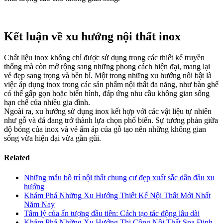
Kết luận về xu hướng nội thất inox
Chất liệu inox không chỉ được sử dụng trong các thiết kế truyền
thống mà còn mở rộng sang những phong cách hiện đại, mang lại
vẻ đẹp sang trọng và bền bỉ. Một trong những xu hướng nổi bật là
việc áp dụng inox trong các sản phẩm nội thất đa năng, như bàn ghế
có thể gấp gọn hoặc biến hình, đáp ứng nhu cầu không gian sống
hạn chế của nhiều gia đình.
Ngoài ra, xu hướng sử dụng inox kết hợp với các vật liệu tự nhiên
như gỗ và đá đang trở thành lựa chọn phổ biến. Sự tương phản giữa
độ bóng của inox và vẻ ấm áp của gỗ tạo nên những không gian
sống vừa hiện đại vừa gần gũi.
Related
Những mẫu bố trí nội thất chung cư đẹp xuất sắc dẫn đầu xu
hướng
Khám Phá Những Xu Hướng Thiết Kế Nội Thất Mới Nhất
Năm Nay
Tâm lý của ấn tượng đầu tiên: Cách tạo tác động lâu dài
Khám Phá Những Xu Hướng Thi Công Nội Thất Spa Định