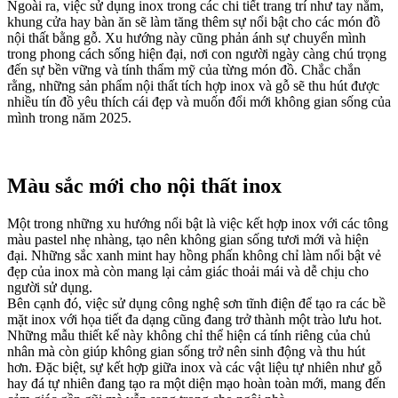
Ngoài ra, việc sử dụng inox trong các chi tiết trang trí như tay nắm,
khung cửa hay bàn ăn sẽ làm tăng thêm sự nổi bật cho các món đồ
nội thất bằng gỗ. Xu hướng này cũng phản ánh sự chuyển mình
trong phong cách sống hiện đại, nơi con người ngày càng chú trọng
đến sự bền vững và tính thẩm mỹ của từng món đồ. Chắc chắn
rằng, những sản phẩm nội thất tích hợp inox và gỗ sẽ thu hút được
nhiều tín đồ yêu thích cái đẹp và muốn đổi mới không gian sống của
mình trong năm 2025.
Màu sắc mới cho nội thất inox
Một trong những xu hướng nổi bật là việc kết hợp inox với các tông
màu pastel nhẹ nhàng, tạo nên không gian sống tươi mới và hiện
đại. Những sắc xanh mint hay hồng phấn không chỉ làm nổi bật vẻ
đẹp của inox mà còn mang lại cảm giác thoải mái và dễ chịu cho
người sử dụng.
Bên cạnh đó, việc sử dụng công nghệ sơn tĩnh điện để tạo ra các bề
mặt inox với họa tiết đa dạng cũng đang trở thành một trào lưu hot.
Những mẫu thiết kế này không chỉ thể hiện cá tính riêng của chủ
nhân mà còn giúp không gian sống trở nên sinh động và thu hút
hơn. Đặc biệt, sự kết hợp giữa inox và các vật liệu tự nhiên như gỗ
hay đá tự nhiên đang tạo ra một diện mạo hoàn toàn mới, mang đến