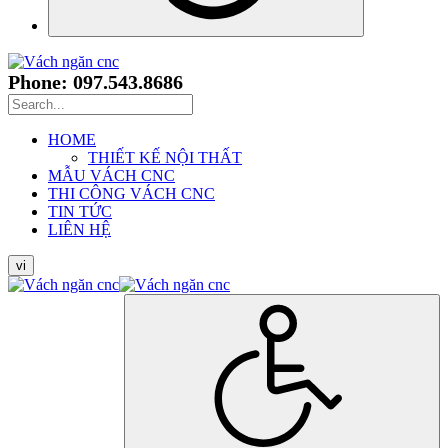
Phone: 097.543.8686
HOME
THIẾT KẾ NỘI THẤT
MẪU VÁCH CNC
THI CÔNG VÁCH CNC
TIN TỨC
LIÊN HỆ
vi