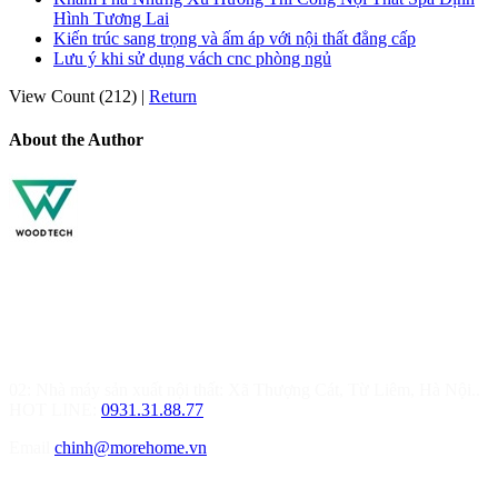
Hình Tương Lai
Kiến trúc sang trọng và ấm áp với nội thất đẳng cấp
Lưu ý khi sử dụng vách cnc phòng ngủ
View Count (212)
|
Return
About the Author
MOREHOME HÀ NỘI
01.Văn Phòng Thiết Kế & Thi Công Nội Thất
Điạ chỉ: Tầng 3, Tòa T6-08, Đường Tôn Quang Phiệt, Quận Bắc
Từ Liêm, Hà Nội
02: Nhà máy sản xuất nội thất: Xã Thượng Cát, Từ Liêm, Hà Nội..
HOT LINE:
0931.31.88.77
Email
chinh@morehome.vn
MOREHOME HẢI PHÒNG