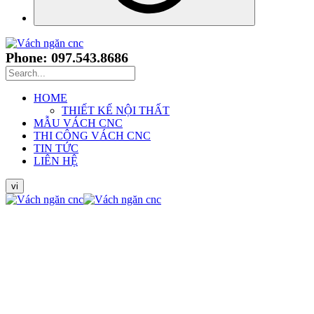
Phone: 097.543.8686
HOME
THIẾT KẾ NỘI THẤT
MẪU VÁCH CNC
THI CÔNG VÁCH CNC
TIN TỨC
LIÊN HỆ
vi