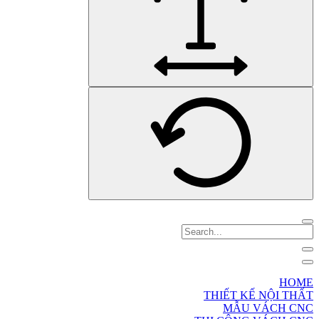
HOME
THIẾT KẾ NỘI THẤT
MẪU VÁCH CNC