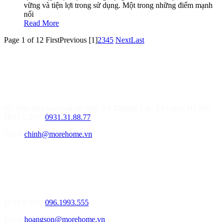
vững và tiện lợi trong sử dụng. Một trong những điểm mạnh
nổi
Read More
Page 1 of 12
First
Previous
[1]
2
3
4
5
Next
Last
MOREHOME HÀ NỘI
01.Văn Phòng Thiết Kế & Thi Công Nội Thất
Điạ chỉ: Tầng 3, Tòa T6-08, Đường Tôn Quang Phiệt, Quận Bắc
Từ Liêm, Hà Nội
02: Nhà máy sản xuất nội thất: Xã Thượng Cát, Từ Liêm, Hà Nội..
HOT LINE:
0931.31.88.77
Email
chinh@morehome.vn
MOREHOME HẢI PHÒNG
01.Văn Phòng Tư Vấn Thiết Kế Nội Thất
Điạ chỉ: Số 155 Bạch Đằng, Thượng Lý, Hồng Bàng, Tp. Hải
Phòng ( Gần Chân Cầu Xi Măng - đối diện Showroom Vinfast )
HOT LINE:
096.1993.555
Email
hoangson@morehome.vn