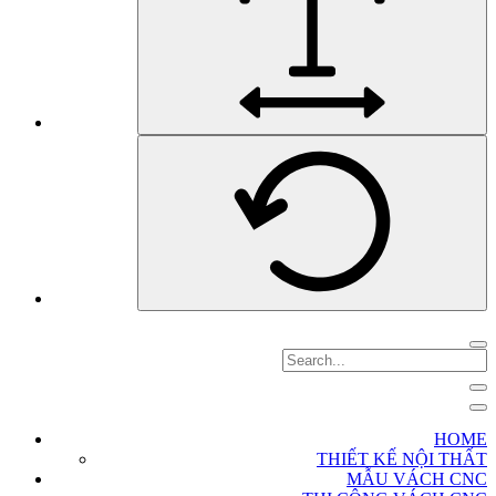
HOME
THIẾT KẾ NỘI THẤT
MẪU VÁCH CNC