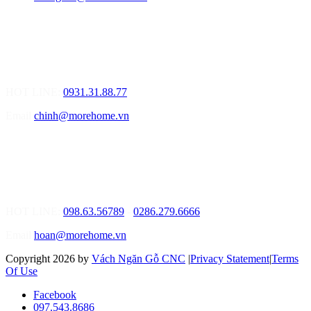
MOREHOME ĐÀ NẴNG
01.Văn Phòng Tư Vấn Thiết Kế Nội Thất
Điạ chỉ: Lô số 4 - Đường Mê Linh - phường Hòa Hiệp Nam - Quận
Liên Chiểu - Đà Nẵng
HOT LINE:
0931.31.88.77
Email
chinh@morehome.vn
MOREHOME HỒ CHÍ MINH
01.Văn Phòng Tư Vấn Thiết Kế Nội Thất
Điạ chỉ: Số 02 Nguyễn Hoàng, Phường An Phú, Quận 2, Tp Hồ
Chí Minh
HOT LINE:
098.63.56789
-
0286.279.6666
Email
hoan@morehome.vn
Copyright 2026 by
Vách Ngăn Gỗ CNC
|
Privacy Statement
|
Terms
Of Use
Facebook
097.543.8686