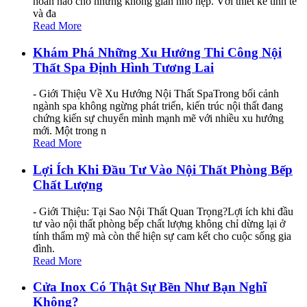
hoàn hảo cho những không gian nhỏ hẹp. Với thiết kế tinh tế
và đa
Read More
Khám Phá Những Xu Hướng Thi Công Nội
Thất Spa Định Hình Tương Lai
- Giới Thiệu Về Xu Hướng Nội Thất SpaTrong bối cảnh
ngành spa không ngừng phát triển, kiến trúc nội thất đang
chứng kiến sự chuyển mình mạnh mẽ với nhiều xu hướng
mới. Một trong n
Read More
Lợi Ích Khi Đầu Tư Vào Nội Thất Phòng Bếp
Chất Lượng
- Giới Thiệu: Tại Sao Nội Thất Quan Trọng?Lợi ích khi đầu
tư vào nội thất phòng bếp chất lượng không chỉ dừng lại ở
tính thẩm mỹ mà còn thể hiện sự cam kết cho cuộc sống gia
đình.
Read More
Cửa Inox Có Thật Sự Bền Như Bạn Nghĩ
Không?