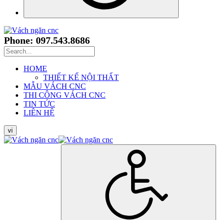
Phone: 097.543.8686
HOME
THIẾT KẾ NỘI THẤT
MẪU VÁCH CNC
THI CÔNG VÁCH CNC
TIN TỨC
LIÊN HỆ
vi