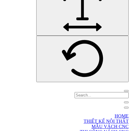
HOME
THIẾT KẾ NỘI THẤT
MẪU VÁCH CNC