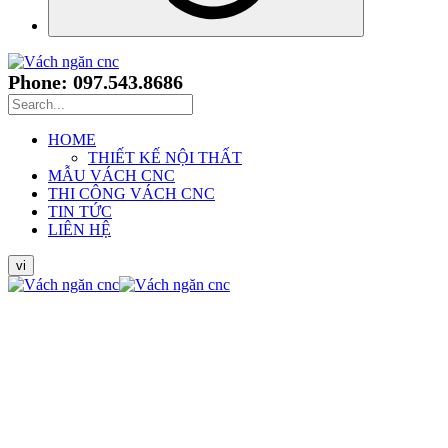
Phone: 097.543.8686
HOME
THIẾT KẾ NỘI THẤT
MẪU VÁCH CNC
THI CÔNG VÁCH CNC
TIN TỨC
LIÊN HỆ
vi