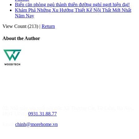
Biến căn phòng ngủ thành thiên đường nghỉ ngơi hiện đại!
Khám Phá Những Xu Hướng Thiết Kế Nội Thất Mới Nhất
Năm Nay
View Count (213)
|
Return
About the Author
MOREHOME HÀ NỘI
01.Văn Phòng Thiết Kế & Thi Công Nội Thất
Điạ chỉ: Tầng 3, Tòa T6-08, Đường Tôn Quang Phiệt, Quận Bắc
Từ Liêm, Hà Nội
02: Nhà máy sản xuất nội thất: Xã Thượng Cát, Từ Liêm, Hà Nội..
HOT LINE:
0931.31.88.77
Email
chinh@morehome.vn
MOREHOME HẢI PHÒNG