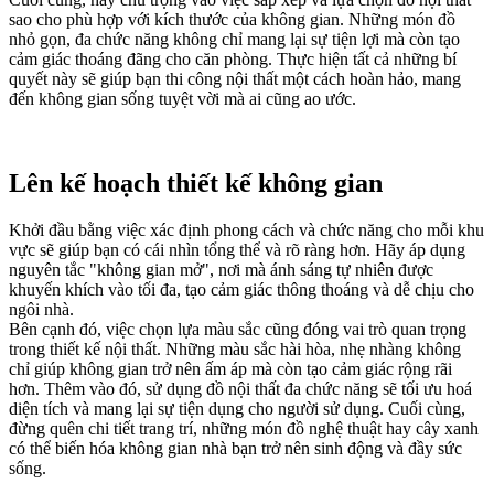
sao cho phù hợp với kích thước của không gian. Những món đồ
nhỏ gọn, đa chức năng không chỉ mang lại sự tiện lợi mà còn tạo
cảm giác thoáng đãng cho căn phòng. Thực hiện tất cả những bí
quyết này sẽ giúp bạn thi công nội thất một cách hoàn hảo, mang
đến không gian sống tuyệt vời mà ai cũng ao ước.
Lên kế hoạch thiết kế không gian
Khởi đầu bằng việc xác định phong cách và chức năng cho mỗi khu
vực sẽ giúp bạn có cái nhìn tổng thể và rõ ràng hơn. Hãy áp dụng
nguyên tắc "không gian mở", nơi mà ánh sáng tự nhiên được
khuyến khích vào tối đa, tạo cảm giác thông thoáng và dễ chịu cho
ngôi nhà.
Bên cạnh đó, việc chọn lựa màu sắc cũng đóng vai trò quan trọng
trong thiết kế nội thất. Những màu sắc hài hòa, nhẹ nhàng không
chỉ giúp không gian trở nên ấm áp mà còn tạo cảm giác rộng rãi
hơn. Thêm vào đó, sử dụng đồ nội thất đa chức năng sẽ tối ưu hoá
diện tích và mang lại sự tiện dụng cho người sử dụng. Cuối cùng,
đừng quên chi tiết trang trí, những món đồ nghệ thuật hay cây xanh
có thể biến hóa không gian nhà bạn trở nên sinh động và đầy sức
sống.