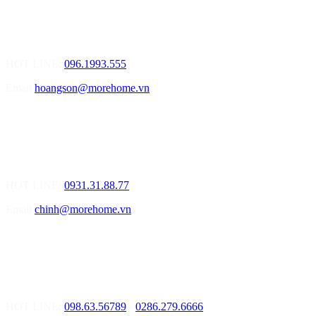
01.Văn Phòng Tư Vấn Thiết Kế Nội Thất
Điạ chỉ: Số 155 Bạch Đằng, Thượng Lý, Hồng Bàng, Tp. Hải
Phòng ( Gần Chân Cầu Xi Măng - đối diện Showroom Vinfast )
HOT LINE:
096.1993.555
Email
hoangson@morehome.vn
MOREHOME ĐÀ NẴNG
01.Văn Phòng Tư Vấn Thiết Kế Nội Thất
Điạ chỉ: Lô số 4 - Đường Mê Linh - phường Hòa Hiệp Nam - Quận
Liên Chiểu - Đà Nẵng
HOT LINE:
0931.31.88.77
Email
chinh@morehome.vn
MOREHOME HỒ CHÍ MINH
01.Văn Phòng Tư Vấn Thiết Kế Nội Thất
Điạ chỉ: Số 02 Nguyễn Hoàng, Phường An Phú, Quận 2, Tp Hồ
Chí Minh
HOT LINE:
098.63.56789
-
0286.279.6666