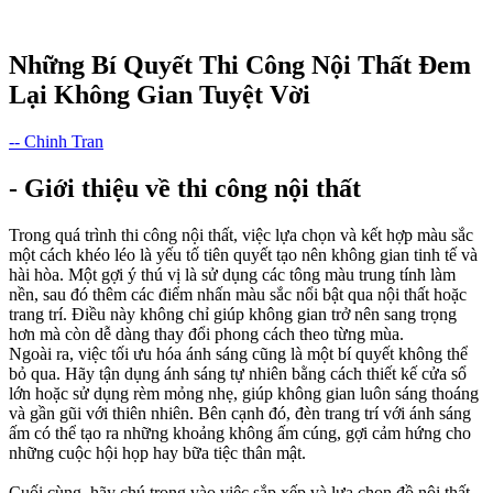
Những Bí Quyết Thi Công Nội Thất Đem
Lại Không Gian Tuyệt Vời
-- Chinh Tran
- Giới thiệu về thi công nội thất
Trong quá trình thi công nội thất, việc lựa chọn và kết hợp màu sắc
một cách khéo léo là yếu tố tiên quyết tạo nên không gian tinh tế và
hài hòa. Một gợi ý thú vị là sử dụng các tông màu trung tính làm
nền, sau đó thêm các điểm nhấn màu sắc nổi bật qua nội thất hoặc
trang trí. Điều này không chỉ giúp không gian trở nên sang trọng
hơn mà còn dễ dàng thay đổi phong cách theo từng mùa.
Ngoài ra, việc tối ưu hóa ánh sáng cũng là một bí quyết không thể
bỏ qua. Hãy tận dụng ánh sáng tự nhiên bằng cách thiết kế cửa sổ
lớn hoặc sử dụng rèm mỏng nhẹ, giúp không gian luôn sáng thoáng
và gần gũi với thiên nhiên. Bên cạnh đó, đèn trang trí với ánh sáng
ấm có thể tạo ra những khoảng không ấm cúng, gợi cảm hứng cho
những cuộc hội họp hay bữa tiệc thân mật.
Cuối cùng, hãy chú trọng vào việc sắp xếp và lựa chọn đồ nội thất