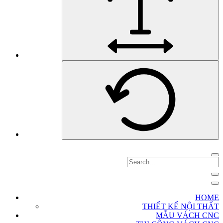
HOME
THIẾT KẾ NỘI THẤT
MẪU VÁCH CNC