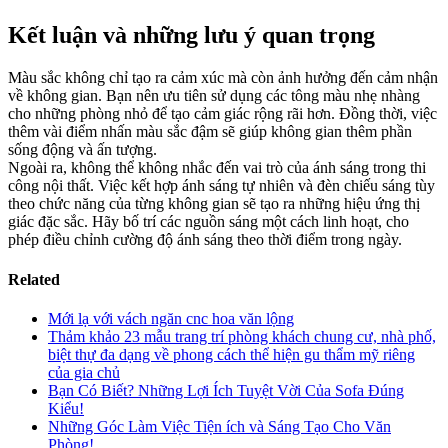
Kết luận và những lưu ý quan trọng
Màu sắc không chỉ tạo ra cảm xúc mà còn ảnh hưởng đến cảm nhận
về không gian. Bạn nên ưu tiên sử dụng các tông màu nhẹ nhàng
cho những phòng nhỏ để tạo cảm giác rộng rãi hơn. Đồng thời, việc
thêm vài điểm nhấn màu sắc đậm sẽ giúp không gian thêm phần
sống động và ấn tượng.
Ngoài ra, không thể không nhắc đến vai trò của ánh sáng trong thi
công nội thất. Việc kết hợp ánh sáng tự nhiên và đèn chiếu sáng tùy
theo chức năng của từng không gian sẽ tạo ra những hiệu ứng thị
giác đặc sắc. Hãy bố trí các nguồn sáng một cách linh hoạt, cho
phép điều chỉnh cường độ ánh sáng theo thời điểm trong ngày.
Related
Mới lạ với vách ngăn cnc hoa văn lộng
Thảm khảo 23 mẫu trang trí phòng khách chung cư, nhà phố,
biệt thự đa dạng về phong cách thể hiện gu thẩm mỹ riêng
của gia chủ
Bạn Có Biết? Những Lợi Ích Tuyệt Vời Của Sofa Đúng
Kiểu!
Những Góc Làm Việc Tiện ích và Sáng Tạo Cho Văn
Phòng!