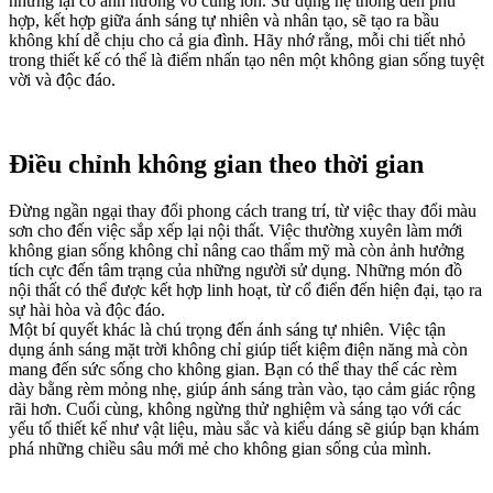
nhưng lại có ảnh hưởng vô cùng lớn. Sử dụng hệ thống đèn phù
hợp, kết hợp giữa ánh sáng tự nhiên và nhân tạo, sẽ tạo ra bầu
không khí dễ chịu cho cả gia đình. Hãy nhớ rằng, mỗi chi tiết nhỏ
trong thiết kế có thể là điểm nhấn tạo nên một không gian sống tuyệt
vời và độc đáo.
Điều chỉnh không gian theo thời gian
Đừng ngần ngại thay đổi phong cách trang trí, từ việc thay đổi màu
sơn cho đến việc sắp xếp lại nội thất. Việc thường xuyên làm mới
không gian sống không chỉ nâng cao thẩm mỹ mà còn ảnh hưởng
tích cực đến tâm trạng của những người sử dụng. Những món đồ
nội thất có thể được kết hợp linh hoạt, từ cổ điển đến hiện đại, tạo ra
sự hài hòa và độc đáo.
Một bí quyết khác là chú trọng đến ánh sáng tự nhiên. Việc tận
dụng ánh sáng mặt trời không chỉ giúp tiết kiệm điện năng mà còn
mang đến sức sống cho không gian. Bạn có thể thay thế các rèm
dày bằng rèm mỏng nhẹ, giúp ánh sáng tràn vào, tạo cảm giác rộng
rãi hơn. Cuối cùng, không ngừng thử nghiệm và sáng tạo với các
yếu tố thiết kế như vật liệu, màu sắc và kiểu dáng sẽ giúp bạn khám
phá những chiều sâu mới mẻ cho không gian sống của mình.