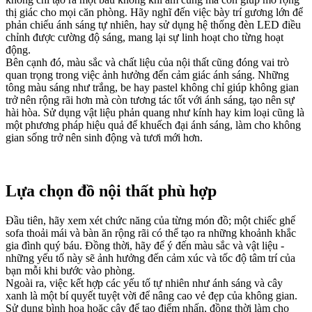
thị giác cho mọi căn phòng. Hãy nghĩ đến việc bày trí gương lớn để
phản chiếu ánh sáng tự nhiên, hay sử dụng hệ thống đèn LED điều
chỉnh được cường độ sáng, mang lại sự linh hoạt cho từng hoạt
động.
Bên cạnh đó, màu sắc và chất liệu của nội thất cũng đóng vai trò
quan trọng trong việc ảnh hưởng đến cảm giác ánh sáng. Những
tông màu sáng như trắng, be hay pastel không chỉ giúp không gian
trở nên rộng rãi hơn mà còn tương tác tốt với ánh sáng, tạo nên sự
hài hòa. Sử dụng vật liệu phản quang như kính hay kim loại cũng là
một phương pháp hiệu quả để khuếch đại ánh sáng, làm cho không
gian sống trở nên sinh động và tươi mới hơn.
Lựa chọn đồ nội thất phù hợp
Đầu tiên, hãy xem xét chức năng của từng món đồ; một chiếc ghế
sofa thoải mái và bàn ăn rộng rãi có thể tạo ra những khoảnh khắc
gia đình quý báu. Đồng thời, hãy để ý đến màu sắc và vật liệu -
những yếu tố này sẽ ảnh hưởng đến cảm xúc và tốc độ tâm trí của
bạn mỗi khi bước vào phòng.
Ngoài ra, việc kết hợp các yếu tố tự nhiên như ánh sáng và cây
xanh là một bí quyết tuyệt vời để nâng cao vẻ đẹp của không gian.
Sử dụng bình hoa hoặc cây để tạo điểm nhấn, đồng thời làm cho