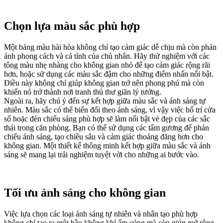
Chọn lựa màu sắc phù hợp
Một bảng màu hài hòa không chỉ tạo cảm giác dễ chịu mà còn phản
ánh phong cách và cá tính của chủ nhân. Hãy thử nghiệm với các
tông màu nhẹ nhàng cho không gian nhỏ để tạo cảm giác rộng rãi
hơn, hoặc sử dụng các màu sắc đậm cho những điểm nhấn nổi bật.
Điều này không chỉ giúp không gian trở nên phong phú mà còn
khiến nó trở thành nơi tranh thủ thư giãn lý tưởng.
Ngoài ra, hãy chú ý đến sự kết hợp giữa màu sắc và ánh sáng tự
nhiên. Màu sắc có thể biến đổi theo ánh sáng, vì vậy việc bố trí cửa
sổ hoặc đèn chiếu sáng phù hợp sẽ làm nổi bật vẻ đẹp của các sắc
thái trong căn phòng. Bạn có thể sử dụng các tấm gương để phản
chiếu ánh sáng, tạo chiều sâu và cảm giác thoáng đãng hơn cho
không gian. Một thiết kế thông minh kết hợp giữa màu sắc và ánh
sáng sẽ mang lại trải nghiệm tuyệt vời cho những ai bước vào.
Tối ưu ánh sáng cho không gian
Việc lựa chọn các loại ánh sáng tự nhiên và nhân tạo phù hợp
không chỉ tạo ra một bầu không khí ấm cúng mà còn giúp mở rộng