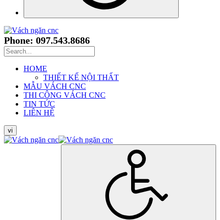
Phone: 097.543.8686
HOME
THIẾT KẾ NỘI THẤT
MẪU VÁCH CNC
THI CÔNG VÁCH CNC
TIN TỨC
LIÊN HỆ
vi