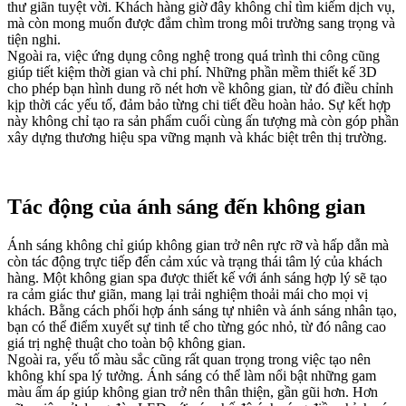
thư giãn tuyệt vời. Khách hàng giờ đây không chỉ tìm kiếm dịch vụ,
mà còn mong muốn được đắm chìm trong môi trường sang trọng và
tiện nghi.
Ngoài ra, việc ứng dụng công nghệ trong quá trình thi công cũng
giúp tiết kiệm thời gian và chi phí. Những phần mềm thiết kế 3D
cho phép bạn hình dung rõ nét hơn về không gian, từ đó điều chỉnh
kịp thời các yếu tố, đảm bảo từng chi tiết đều hoàn hảo. Sự kết hợp
này không chỉ tạo ra sản phẩm cuối cùng ấn tượng mà còn góp phần
xây dựng thương hiệu spa vững mạnh và khác biệt trên thị trường.
Tác động của ánh sáng đến không gian
Ánh sáng không chỉ giúp không gian trở nên rực rỡ và hấp dẫn mà
còn tác động trực tiếp đến cảm xúc và trạng thái tâm lý của khách
hàng. Một không gian spa được thiết kế với ánh sáng hợp lý sẽ tạo
ra cảm giác thư giãn, mang lại trải nghiệm thoải mái cho mọi vị
khách. Bằng cách phối hợp ánh sáng tự nhiên và ánh sáng nhân tạo,
bạn có thể điểm xuyết sự tinh tế cho từng góc nhỏ, từ đó nâng cao
giá trị nghệ thuật cho toàn bộ không gian.
Ngoài ra, yếu tố màu sắc cũng rất quan trọng trong việc tạo nên
không khí spa lý tưởng. Ánh sáng có thể làm nổi bật những gam
màu ấm áp giúp không gian trở nên thân thiện, gần gũi hơn. Hơn