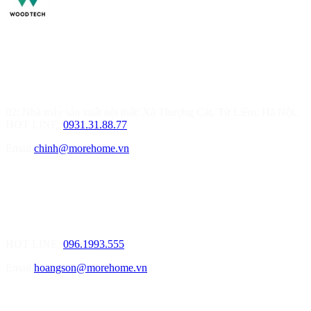
MOREHOME HÀ NỘI
01.Văn Phòng Thiết Kế & Thi Công Nội Thất
Điạ chỉ: Tầng 3, Tòa T6-08, Đường Tôn Quang Phiệt, Quận Bắc
Từ Liêm, Hà Nội
02: Nhà máy sản xuất nội thất: Xã Thượng Cát, Từ Liêm, Hà Nội..
HOT LINE:
0931.31.88.77
Email
chinh@morehome.vn
MOREHOME HẢI PHÒNG
01.Văn Phòng Tư Vấn Thiết Kế Nội Thất
Điạ chỉ: Số 155 Bạch Đằng, Thượng Lý, Hồng Bàng, Tp. Hải
Phòng ( Gần Chân Cầu Xi Măng - đối diện Showroom Vinfast )
HOT LINE:
096.1993.555
Email
hoangson@morehome.vn
MOREHOME ĐÀ NẴNG