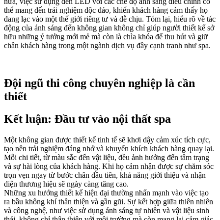
nữa, việc sử dụng đèn LED với các chế độ ánh sáng điều chỉnh có
thể mang đến trải nghiệm độc đáo, khiến khách hàng cảm thấy họ
đang lạc vào một thế giới riêng tư và dễ chịu. Tóm lại, hiểu rõ về tác
động của ánh sáng đến không gian không chỉ giúp người thiết kế sở
hữu những ý tưởng mới mẻ mà còn là chìa khóa để thu hút và giữ
chân khách hàng trong một ngành dịch vụ đầy cạnh tranh như spa.
Đội ngũ thi công chuyên nghiệp là cần
thiết
Kết luận: Đầu tư vào nội thất spa
Một không gian được thiết kế tinh tế sẽ khơi dậy cảm xúc tích cực,
tạo nên trải nghiệm đáng nhớ và khuyến khích khách hàng quay lại.
Mỗi chi tiết, từ màu sắc đến vật liệu, đều ảnh hưởng đến tâm trạng
và sự hài lòng của khách hàng. Khi họ cảm nhận được sự chăm sóc
trọn vẹn ngay từ bước chân đầu tiên, khả năng giới thiệu và nhận
diện thương hiệu sẽ ngày càng tăng cao.
Những xu hướng thiết kế hiện đại thường nhấn mạnh vào việc tạo
ra bầu không khí thân thiện và gần gũi. Sự kết hợp giữa thiên nhiên
và công nghệ, như việc sử dụng ánh sáng tự nhiên và vật liệu sinh
thái, không chỉ thân thiện với môi trường mà còn mang lại cảm giác