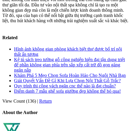
thư giãn tối đa. Đầu tư vào nội thất spa không chỉ là tạo ra một
không gian đẹp mà còn là một chiến lược kinh doanh thông minh.
Từ đó, spa của bạn có thể nổi bật giữa thị trường cạnh tranh khốc
liệt, thu hút khách hàng với những trải nghiệm xuất sắc và khác biệt.
Related
Hình ảnh không gian phòng khách biệt thự được bố trí nội
thất ấn tượng
Kệ tủ sách treo tường gỗ công nghiệp hiện đại tận dụng triệt
để phần không gian phía trên sắp xếp cất trữ đồ gọn gàng
ngăn nắp
Khám Phá 5 Mẹo Chọn Sofa Hoàn Hảo Cho Ngôi Nhà Bạn
Giải Quyết Vấn Đề Gì Khi Lựa Chọn Nội Thất Gỗ Trắc?
Quy trình thi công vách ngăn cnc thế nào là đạt chuẩn?
Điểm danh 7 mẫu ghế sofa giường đẹp không thể bỏ qua!
View Count (136)
|
Return
About the Author