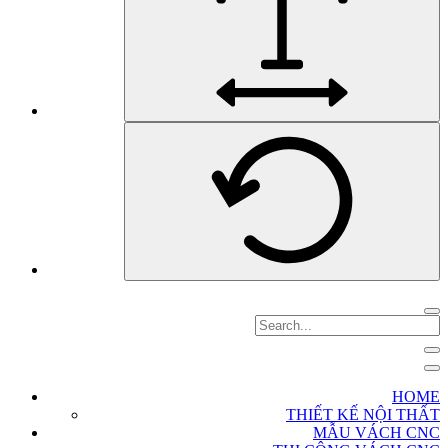
HOME
THIẾT KẾ NỘI THẤT
MẪU VÁCH CNC