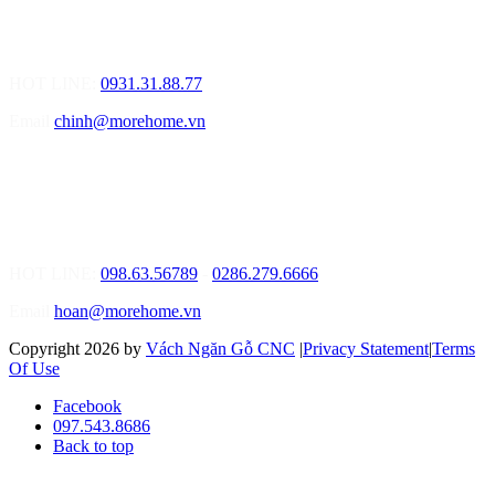
01.Văn Phòng Tư Vấn Thiết Kế Nội Thất
Điạ chỉ: Lô số 4 - Đường Mê Linh - phường Hòa Hiệp Nam - Quận
Liên Chiểu - Đà Nẵng
HOT LINE:
0931.31.88.77
Email
chinh@morehome.vn
MOREHOME HỒ CHÍ MINH
01.Văn Phòng Tư Vấn Thiết Kế Nội Thất
Điạ chỉ: Số 02 Nguyễn Hoàng, Phường An Phú, Quận 2, Tp Hồ
Chí Minh
HOT LINE:
098.63.56789
-
0286.279.6666
Email
hoan@morehome.vn
Copyright 2026 by
Vách Ngăn Gỗ CNC
|
Privacy Statement
|
Terms
Of Use
Facebook
097.543.8686
Back to top