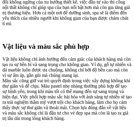
đổi không ngừng của xu hướng thiết kế, việc đầu tư vào thi công
nội thất không chỉ giúp spa của bạn nổi bật hơn mà còn gia tăng giá
trị thương hiệu. Hơn cả một nơi để dưỡng sinh, spa sẽ là điểm đến
yêu thích của nhiều người khi không gian của bạn được chăm chút
tỉ mỉ.
Vật liệu và màu sắc phù hợp
Vật liệu không chỉ ảnh hưởng đến cảm giác của khách hàng mà còn
tạo ra sự bền bỉ và sang trọng cho không gian. Ví dụ, gỗ tự nhiên và
đá marble luôn được ưa chuộng, không chỉ bởi độ bền cao mà còn
vì sự ấm áp, gần gũi mà chúng mang lại.
Màu sắc cũng giữ vai trò quyết định trong việc xây dựng không khí
thư giãn và dễ chịu. Màu pastel nhẹ nhàng thường phù hợp để tạo
sự bình yên, trong khi màu tối có thể mang đến sự sang trọng và
hiện đại. Việc phối hợp màu sắc hài hòa với ánh sáng tự nhiên sẽ tạo
ra trải nghiệm thẩm mỹ vượt trội cho khách hàng, làm cho họ cảm
thấy thực sự thư giãn và thoải mái. Chọn lựa đúng đắn về vật liệu
và màu sắc không chỉ là đầu tư cho vẻ đẹp spa mà còn là tạo ra giá
trị lâu dài trong lòng khách hàng.