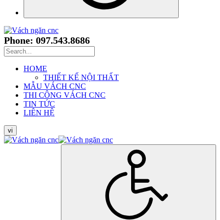
Phone: 097.543.8686
HOME
THIẾT KẾ NỘI THẤT
MẪU VÁCH CNC
THI CÔNG VÁCH CNC
TIN TỨC
LIÊN HỆ
vi