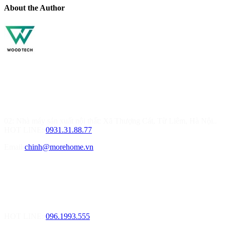
About the Author
MOREHOME HÀ NỘI
01.Văn Phòng Thiết Kế & Thi Công Nội Thất
Điạ chỉ: Tầng 3, Tòa T6-08, Đường Tôn Quang Phiệt, Quận Bắc
Từ Liêm, Hà Nội
02: Nhà máy sản xuất nội thất: Xã Thượng Cát, Từ Liêm, Hà Nội..
HOT LINE:
0931.31.88.77
Email
chinh@morehome.vn
MOREHOME HẢI PHÒNG
01.Văn Phòng Tư Vấn Thiết Kế Nội Thất
Điạ chỉ: Số 155 Bạch Đằng, Thượng Lý, Hồng Bàng, Tp. Hải
Phòng ( Gần Chân Cầu Xi Măng - đối diện Showroom Vinfast )
HOT LINE:
096.1993.555