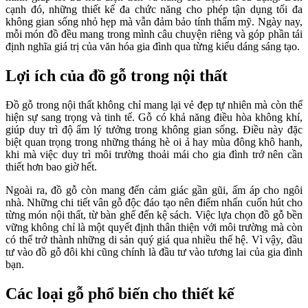
cạnh đó, những thiết kế đa chức năng cho phép tận dụng tối đa
không gian sống nhỏ hẹp mà vẫn đảm bảo tính thẩm mỹ. Ngày nay,
mỗi món đồ đều mang trong mình câu chuyện riêng và góp phần tái
định nghĩa giá trị của văn hóa gia đình qua từng kiểu dáng sáng tạo.
Lợi ích của đồ gỗ trong nội thất
Đồ gỗ trong nội thất không chỉ mang lại vẻ đẹp tự nhiên mà còn thể
hiện sự sang trọng và tinh tế. Gỗ có khả năng điều hòa không khí,
giúp duy trì độ ẩm lý tưởng trong không gian sống. Điều này đặc
biệt quan trọng trong những tháng hè oi ả hay mùa đông khô hanh,
khi mà việc duy trì môi trường thoải mái cho gia đình trở nên cần
thiết hơn bao giờ hết.
Ngoài ra, đồ gỗ còn mang đến cảm giác gần gũi, ấm áp cho ngôi
nhà. Những chi tiết vân gỗ độc đáo tạo nên điểm nhấn cuốn hút cho
từng món nội thất, từ bàn ghế đến kệ sách. Việc lựa chọn đồ gỗ bền
vững không chỉ là một quyết định thân thiện với môi trường mà còn
có thể trở thành những di sản quý giá qua nhiều thế hệ. Vì vậy, đầu
tư vào đồ gỗ đôi khi cũng chính là đầu tư vào tương lai của gia đình
bạn.
Các loại gỗ phổ biến cho thiết kế