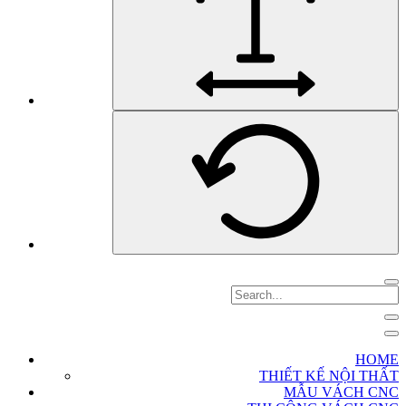
HOME
THIẾT KẾ NỘI THẤT
MẪU VÁCH CNC