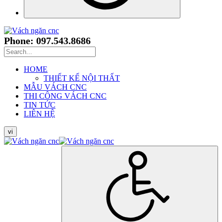
Phone: 097.543.8686
HOME
THIẾT KẾ NỘI THẤT
MẪU VÁCH CNC
THI CÔNG VÁCH CNC
TIN TỨC
LIÊN HỆ
vi