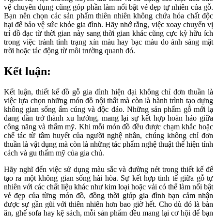
vệ chuyên dụng cũng góp phần làm nổi bật vẻ đẹp tự nhiên của gỗ.
Bạn nên chọn các sản phẩm thiên nhiên không chứa hóa chất độc
hại để bảo vệ sức khỏe gia đình. Hãy nhớ rằng, việc xoay chuyển vị
trí đồ đạc từ thời gian này sang thời gian khác cũng cực kỳ hữu ích
trong việc tránh tình trạng xỉn màu hay bạc màu do ánh sáng mặt
trời hoặc tác động từ môi trường quanh đó.
Kết luận:
Kết luận, thiết kế đồ gỗ gia đình hiện đại không chỉ đơn thuần là
việc lựa chọn những món đồ nội thất mà còn là hành trình tạo dựng
không gian sống ấm cúng và độc đáo. Những sản phẩm gỗ mới lạ
đang dần trở thành xu hướng, mang lại sự kết hợp hoàn hảo giữa
công năng và thẩm mỹ. Khi mỗi món đồ đều được chạm khắc hoặc
chế tác từ tâm huyết của người nghệ nhân, chúng không chỉ đơn
thuần là vật dụng mà còn là những tác phẩm nghệ thuật thể hiện tính
cách và gu thẩm mỹ của gia chủ.
Hãy nghĩ đến việc sử dụng màu sắc và đường nét trong thiết kế để
tạo ra một không gian sống hài hòa. Sự kết hợp tinh tế giữa gỗ tự
nhiên với các chất liệu khác như kim loại hoặc vải có thể làm nổi bật
vẻ đẹp của từng món đồ, đồng thời giúp gia đình bạn cảm nhận
được sự gần gũi với thiên nhiên hơn bao giờ hết. Cho dù đó là bàn
ăn, ghế sofa hay kệ sách, mỗi sản phẩm đều mang lại cơ hội để bạn