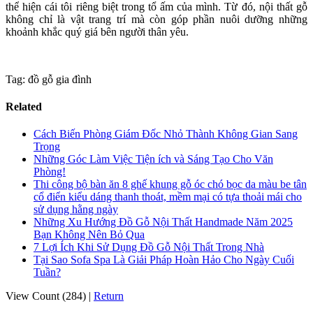
thể hiện cái tôi riêng biệt trong tổ ấm của mình. Từ đó, nội thất gỗ
không chỉ là vật trang trí mà còn góp phần nuôi dưỡng những
khoảnh khắc quý giá bên người thân yêu.
Tag: đồ gỗ gia đình
Related
Cách Biến Phòng Giám Đốc Nhỏ Thành Không Gian Sang
Trọng
Những Góc Làm Việc Tiện ích và Sáng Tạo Cho Văn
Phòng!
Thi công bộ bàn ăn 8 ghế khung gỗ óc chó bọc da màu be tân
cổ điển kiểu dáng thanh thoát, mềm mại có tựa thoải mái cho
sử dụng hằng ngày
Những Xu Hướng Đồ Gỗ Nội Thất Handmade Năm 2025
Bạn Không Nên Bỏ Qua
7 Lợi Ích Khi Sử Dụng Đồ Gỗ Nội Thất Trong Nhà
Tại Sao Sofa Spa Là Giải Pháp Hoàn Hảo Cho Ngày Cuối
Tuần?
View Count (284)
|
Return