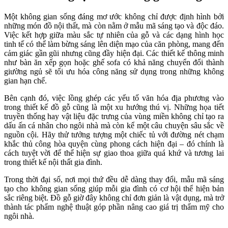
Một không gian sống đáng mơ ước không chỉ được định hình bởi
những món đồ nội thất, mà còn nằm ở mẫu mã sáng tạo và độc đáo.
Việc kết hợp giữa màu sắc tự nhiên của gỗ và các dạng hình học
tinh tế có thể làm bừng sáng lên diện mạo của căn phòng, mang đến
cảm giác gần gũi nhưng cũng đầy hiện đại. Các thiết kế thông minh
như bàn ăn xếp gọn hoặc ghế sofa có khả năng chuyển đổi thành
giường ngủ sẽ tối ưu hóa công năng sử dụng trong những không
gian hạn chế.
Bên cạnh đó, việc lồng ghép các yếu tố văn hóa địa phương vào
trong thiết kế đồ gỗ cũng là một xu hướng thú vị. Những họa tiết
truyền thống hay vật liệu đặc trưng của vùng miền không chỉ tạo ra
dấu ấn cá nhân cho ngôi nhà mà còn kể một câu chuyện sâu sắc về
nguồn cội. Hãy thử tưởng tượng một chiếc tủ với đường nét chạm
khắc thủ công hòa quyện cùng phong cách hiện đại – đó chính là
cách tuyệt vời để thể hiện sự giao thoa giữa quá khứ và tương lai
trong thiết kế nội thất gia đình.
Trong thời đại số, nơi mọi thứ đều dễ dàng thay đổi, mẫu mã sáng
tạo cho không gian sống giúp mỗi gia đình có cơ hội thể hiện bản
sắc riêng biệt. Đồ gỗ giờ đây không chỉ đơn giản là vật dụng, mà trở
thành tác phẩm nghệ thuật góp phần nâng cao giá trị thẩm mỹ cho
ngôi nhà.