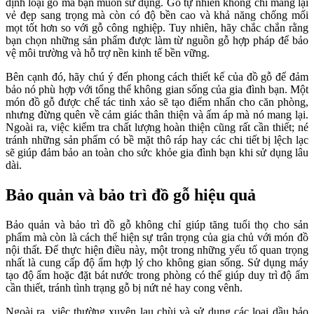
định loại gỗ mà bạn muốn sử dụng. Gỗ tự nhiên không chỉ mang lại
vẻ đẹp sang trọng mà còn có độ bền cao và khả năng chống mối
mọt tốt hơn so với gỗ công nghiệp. Tuy nhiên, hãy chắc chắn rằng
bạn chọn những sản phẩm được làm từ nguồn gỗ hợp pháp để bảo
vệ môi trường và hỗ trợ nền kinh tế bền vững.
Bên cạnh đó, hãy chú ý đến phong cách thiết kế của đồ gỗ để đảm
bảo nó phù hợp với tổng thể không gian sống của gia đình bạn. Một
món đồ gỗ được chế tác tinh xảo sẽ tạo điểm nhấn cho căn phòng,
nhưng đừng quên về cảm giác thân thiện và ấm áp mà nó mang lại.
Ngoài ra, việc kiểm tra chất lượng hoàn thiện cũng rất cần thiết; né
tránh những sản phẩm có bề mặt thô ráp hay các chi tiết bị lệch lạc
sẽ giúp đảm bảo an toàn cho sức khỏe gia đình bạn khi sử dụng lâu
dài.
Bảo quản và bảo trì đồ gỗ hiệu quả
Bảo quản và bảo trì đồ gỗ không chỉ giúp tăng tuổi thọ cho sản
phẩm mà còn là cách thể hiện sự trân trọng của gia chủ với món đồ
nội thất. Để thực hiện điều này, một trong những yếu tố quan trọng
nhất là cung cấp độ ẩm hợp lý cho không gian sống. Sử dụng máy
tạo độ ẩm hoặc đặt bát nước trong phòng có thể giúp duy trì độ ẩm
cần thiết, tránh tình trạng gỗ bị nứt nẻ hay cong vênh.
Ngoài ra, việc thường xuyên lau chùi và sử dụng các loại dầu bảo