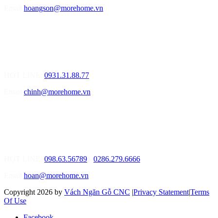
Email
hoangson@morehome.vn
MOREHOME ĐÀ NẴNG
01.Văn Phòng Tư Vấn Thiết Kế Nội Thất
Điạ chỉ: Lô số 4 - Đường Mê Linh - phường Hòa Hiệp Nam - Quận
Liên Chiểu - Đà Nẵng
HOT LINE:
0931.31.88.77
Email
chinh@morehome.vn
MOREHOME HỒ CHÍ MINH
01.Văn Phòng Tư Vấn Thiết Kế Nội Thất
Điạ chỉ: Số 02 Nguyễn Hoàng, Phường An Phú, Quận 2, Tp Hồ
Chí Minh
HOT LINE:
098.63.56789
-
0286.279.6666
Email
hoan@morehome.vn
Copyright 2026 by
Vách Ngăn Gỗ CNC
|
Privacy Statement
|
Terms
Of Use
Facebook