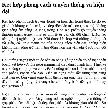
Kết hợp phong cách truyền thống và hiện
đại
Kết hợp phong cách truyền thống và hiện đại trong thiết kế đồ gỗ
gia đình không chỉ đem lại vẻ đẹp độc đáo mà còn tạo ra một không
gian sống ấm cúng và sang trọng. Các sản phẩm gỗ truyền thống
thường mang trong mình sự tinh tế từ các chi tiết chạm khắc, tạo
nên giá trị nghệ thuật cao. Khi được kết hợp với những đường nét
tối giản, cấu trúc mạnh mẽ của phong cách hiện đại, chúng biến
không gian sống trở nên năng động hơn mà vẫn giữ được hồn cốt
văn hóa.
Hãy tưởng tượng một chiếc bàn ăn bằng gỗ tự nhiên có bề mặt nhẵn
bóng, kết hợp với ghế ngồi minimalist kiểu dáng thanh lịch. Thiết kế
này không chỉ phục vụ cho việc ăn uống mà còn là điểm nhấn thú vị
cho phòng khách của bạn. Việc sử dụng màu sắc trung tính cùng
chất liệu gỗ bền vững giúp tăng thêm cảm giác gần gũi nhưng vẫn
đầy tính năng động, lý tưởng cho cả những buổi tiệc gia đình hay
gặp gỡ bạn bè.
Ngoài ra, việc sử dụng các món đồ trang trí nhỏ như đèn lồng cổ
điển hoặc tranh treo tường mang hơi thở nghệ thuật truyền thống sẽ
góp phần làm nổi bật nét đẹp tổng thể của không gian nội thất. Sự
tương phản này sẽ thúc đẩy sự giao thoa giữa quá khứ và tương lai,