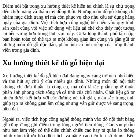
Điểm nổi bật trong xu hướng thiết kế hiện tại chính là sự chú trọng
đến chức năng và thẩm mỹ đồng thời. Những món đồ gỗ không chỉ
nhằm mục đích trang trí mà còn phục vụ cho nhu cầu sử dụng hàng
ngày của gia đình. Việc tích hợp công nghệ tiên tiến vào quy trình
sản xuất cùng với việc sử dụng vật liệu tái chế cho thấy một tương
lai bền vững hơn trong lĩnh vực này. Giữa lòng thành phố tấp nập,
bạn hoàn toàn có thể tạo ra một không gian ấm cúng và gần gũi từ
những món đồ gỗ độc đáo, phản ánh cá tính riêng của từng thành
viên trong gia đình.
Xu hướng thiết kế đồ gỗ hiện đại
Xu hướng thiết kế đồ gỗ hiện đại đang ngày càng trở nên phổ biến
và thu hút sự chú ý của nhiều gia đình. Những món đồ nội thất
không chỉ đơn thuần là công cụ, mà còn là tác phẩm nghệ thuật
phản ánh phong cách sống và cá tính của chủ nhân. Chất liệu gỗ tự
nhiên được kết hợp với các đường nét tối giản, màu sắc trung tính
giúp tạo ra không gian ấm cúng nhưng vẫn giữ được vẻ sang trọng,
hiện đại.
Ngoài ra, việc tích hợp công nghệ thông minh vào đồ nội thất bằng
gỗ cũng đang ghi điểm trong lòng người tiêu dùng. Các sản phẩm
như bàn làm việc có thể điều chỉnh chiều cao hay tủ quần áo thông
minh giúp tối ưu hóa diện tích và nâng cao tiện ích sử dụng. Bên