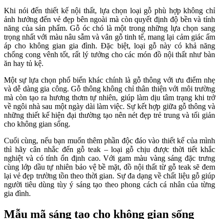
Khi nói đến thiết kế nội thất, lựa chọn loại gỗ phù hợp không chỉ
ảnh hưởng đến vẻ đẹp bên ngoài mà còn quyết định độ bền và tính
năng của sản phẩm. Gỗ óc chó là một trong những lựa chọn sang
trọng nhất với màu nâu sẫm và vân gỗ tinh tế, mang lại cảm giác ấm
áp cho không gian gia đình. Đặc biệt, loại gỗ này có khả năng
chống cong vênh tốt, rất lý tưởng cho các món đồ nội thất như bàn
ăn hay tủ kệ.
Một sự lựa chọn phổ biến khác chính là gỗ thông với ưu điểm nhẹ
và dễ dàng gia công. Gỗ thông không chỉ thân thiện với môi trường
mà còn tạo ra hương thơm tự nhiên, giúp làm dịu tâm trạng khi trở
về ngôi nhà sau một ngày dài làm việc. Sự kết hợp giữa gỗ thông và
những thiết kế hiện đại thường tạo nên nét đẹp trẻ trung và tối giản
cho không gian sống.
Cuối cùng, nếu bạn muốn thêm phần độc đáo vào thiết kế của mình
thì hãy cân nhắc đến gỗ teak – loại gỗ chịu được thời tiết khắc
nghiệt và có tính ổn định cao. Với gam màu vàng sáng đặc trưng
cùng lớp dầu tự nhiên bảo vệ bề mặt, đồ nội thất từ gỗ teak sẽ đem
lại vẻ đẹp trường tồn theo thời gian. Sự đa dạng về chất liệu gỗ giúp
người tiêu dùng tùy ý sáng tạo theo phong cách cá nhân của từng
gia đình.
Mẫu mã sáng tạo cho không gian sống