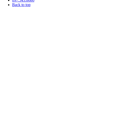
097.543.8686
Back to top