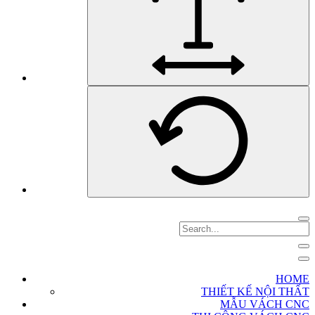
HOME
THIẾT KẾ NỘI THẤT
MẪU VÁCH CNC