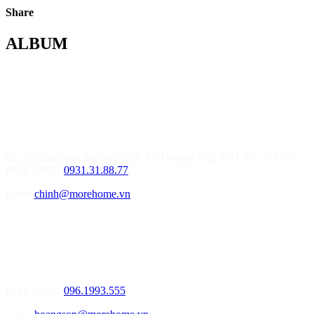
Share
ALBUM
MOREHOME HÀ NỘI
01.Văn Phòng Thiết Kế & Thi Công Nội Thất
Điạ chỉ: Tầng 3, Tòa T6-08, Đường Tôn Quang Phiệt, Quận Bắc
Từ Liêm, Hà Nội
02: Nhà máy sản xuất nội thất: Xã Thượng Cát, Từ Liêm, Hà Nội..
HOT LINE:
0931.31.88.77
Email
chinh@morehome.vn
MOREHOME HẢI PHÒNG
01.Văn Phòng Tư Vấn Thiết Kế Nội Thất
Điạ chỉ: Số 155 Bạch Đằng, Thượng Lý, Hồng Bàng, Tp. Hải
Phòng ( Gần Chân Cầu Xi Măng - đối diện Showroom Vinfast )
HOT LINE:
096.1993.555