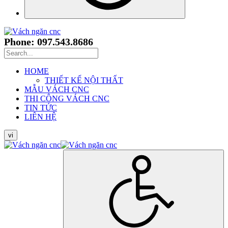
Phone: 097.543.8686
HOME
THIẾT KẾ NỘI THẤT
MẪU VÁCH CNC
THI CÔNG VÁCH CNC
TIN TỨC
LIÊN HỆ
vi