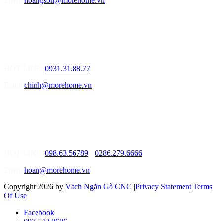
Email
hoangson@morehome.vn
MOREHOME ĐÀ NẴNG
01.Văn Phòng Tư Vấn Thiết Kế Nội Thất
Điạ chỉ: Lô số 4 - Đường Mê Linh - phường Hòa Hiệp Nam - Quận
Liên Chiểu - Đà Nẵng
HOT LINE:
0931.31.88.77
Email
chinh@morehome.vn
MOREHOME HỒ CHÍ MINH
01.Văn Phòng Tư Vấn Thiết Kế Nội Thất
Điạ chỉ: Số 02 Nguyễn Hoàng, Phường An Phú, Quận 2, Tp Hồ
Chí Minh
HOT LINE:
098.63.56789
-
0286.279.6666
Email
hoan@morehome.vn
Copyright 2026 by
Vách Ngăn Gỗ CNC
|
Privacy Statement
|
Terms
Of Use
Facebook