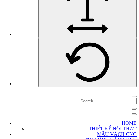
HOME
THIẾT KẾ NỘI THẤT
MẪU VÁCH CNC