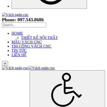
Phone: 097.543.8686
HOME
THIẾT KẾ NỘI THẤT
MẪU VÁCH CNC
THI CÔNG VÁCH CNC
TIN TỨC
LIÊN HỆ
vi