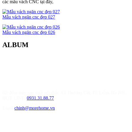
các mẫu vách CNC tại đây,
Mẫu vách ngăn cnc đẹp 027
Mẫu vách ngăn cnc đẹp 026
ALBUM
MOREHOME HÀ NỘI
01.Văn Phòng Thiết Kế & Thi Công Nội Thất
Điạ chỉ: Tầng 3, Tòa T6-08, Đường Tôn Quang Phiệt, Quận Bắc
Từ Liêm, Hà Nội
02: Nhà máy sản xuất nội thất: Xã Thượng Cát, Từ Liêm, Hà Nội..
HOT LINE:
0931.31.88.77
Email
chinh@morehome.vn
MOREHOME HẢI PHÒNG
01.Văn Phòng Tư Vấn Thiết Kế Nội Thất