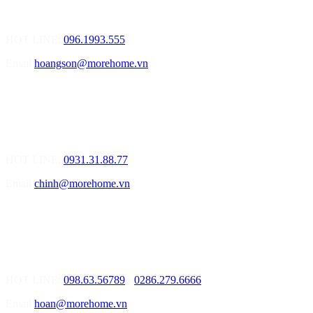
Điạ chỉ: Số 155 Bạch Đằng, Thượng Lý, Hồng Bàng, Tp. Hải
Phòng ( Gần Chân Cầu Xi Măng - đối diện Showroom Vinfast )
HOT LINE:
096.1993.555
Email
hoangson@morehome.vn
MOREHOME ĐÀ NẴNG
01.Văn Phòng Tư Vấn Thiết Kế Nội Thất
Điạ chỉ: Lô số 4 - Đường Mê Linh - phường Hòa Hiệp Nam - Quận
Liên Chiểu - Đà Nẵng
HOT LINE:
0931.31.88.77
Email
chinh@morehome.vn
MOREHOME HỒ CHÍ MINH
01.Văn Phòng Tư Vấn Thiết Kế Nội Thất
Điạ chỉ: Số 02 Nguyễn Hoàng, Phường An Phú, Quận 2, Tp Hồ
Chí Minh
HOT LINE:
098.63.56789
-
0286.279.6666
Email
hoan@morehome.vn