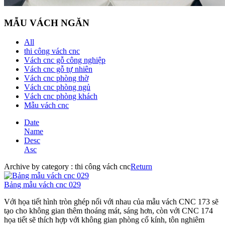
MẪU VÁCH NGĂN
All
thi công vách cnc
Vách cnc gỗ công nghiệp
Vách cnc gỗ tự nhiên
Vách cnc phòng thờ
Vách cnc phòng ngủ
Vách cnc phòng khách
Mẫu vách cnc
Date
Name
Desc
Asc
Archive by category :
thi công vách cnc
Return
Bảng mẫu vách cnc 029
Với họa tiết hình tròn ghép nối với nhau của mẫu vách CNC 173 sẽ
tạo cho không gian thêm thoáng mát, sáng hơn, còn với CNC 174
họa tiết sẽ thích hợp với không gian phòng cổ kính, tôn nghiêm