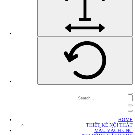
HOME
THIẾT KẾ NỘI THẤT
MẪU VÁCH CNC