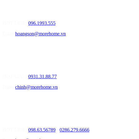
01.Văn Phòng Tư Vấn Thiết Kế Nội Thất
Điạ chỉ: Số 155 Bạch Đằng, Thượng Lý, Hồng Bàng, Tp. Hải
Phòng ( Gần Chân Cầu Xi Măng - đối diện Showroom Vinfast )
HOT LINE:
096.1993.555
Email
hoangson@morehome.vn
MOREHOME ĐÀ NẴNG
01.Văn Phòng Tư Vấn Thiết Kế Nội Thất
Điạ chỉ: Lô số 4 - Đường Mê Linh - phường Hòa Hiệp Nam - Quận
Liên Chiểu - Đà Nẵng
HOT LINE:
0931.31.88.77
Email
chinh@morehome.vn
MOREHOME HỒ CHÍ MINH
01.Văn Phòng Tư Vấn Thiết Kế Nội Thất
Điạ chỉ: Số 02 Nguyễn Hoàng, Phường An Phú, Quận 2, Tp Hồ
Chí Minh
HOT LINE:
098.63.56789
-
0286.279.6666