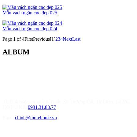
Mẫu vách ngăn cnc đẹp 025
Mẫu vách ngăn cnc đẹp 024
Page 1 of 4
First
Previous
[1]
2
3
4
Next
Last
ALBUM
MOREHOME HÀ NỘI
01.Văn Phòng Thiết Kế & Thi Công Nội Thất
Điạ chỉ: Tầng 3, Tòa T6-08, Đường Tôn Quang Phiệt, Quận Bắc
Từ Liêm, Hà Nội
02: Nhà máy sản xuất nội thất: Xã Thượng Cát, Từ Liêm, Hà Nội..
HOT LINE:
0931.31.88.77
Email
chinh@morehome.vn
MOREHOME HẢI PHÒNG