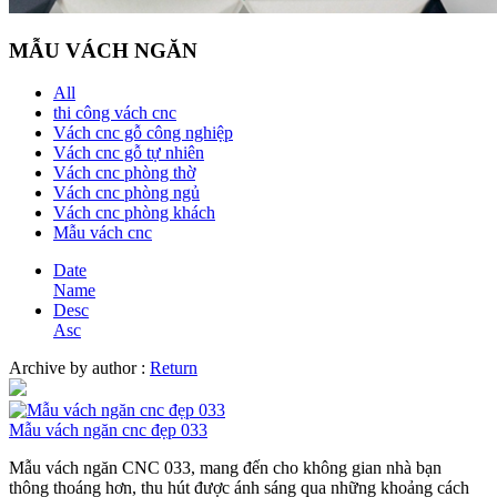
MẪU VÁCH NGĂN
All
thi công vách cnc
Vách cnc gỗ công nghiệp
Vách cnc gỗ tự nhiên
Vách cnc phòng thờ
Vách cnc phòng ngủ
Vách cnc phòng khách
Mẫu vách cnc
Date
Name
Desc
Asc
Archive by author :
Return
Mẫu vách ngăn cnc đẹp 033
Mẫu vách ngăn CNC 033, mang đến cho không gian nhà bạn
thông thoáng hơn, thu hút được ánh sáng qua những khoảng cách