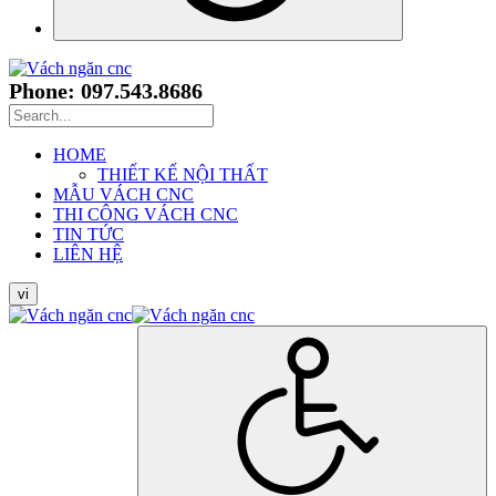
Phone: 097.543.8686
HOME
THIẾT KẾ NỘI THẤT
MẪU VÁCH CNC
THI CÔNG VÁCH CNC
TIN TỨC
LIÊN HỆ
vi