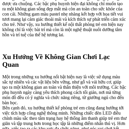
được ưa chuộng. Các bậc phụ huynh hiện đại không chỉ muốn tạo
ra một không gian sống đẹp mắt mà còn an toàn cho sức khỏe của
con cái. Những gam màu pastel nhẹ nhàng kết hợp với họa tiết vui
tươi mang lại cảm giác thoải mái và kích thích sự phát triển cảm xúc
cho trẻ. Như vậy, xu hướng thiết kế nội thất phòng trẻ em hiện nay
không chỉ là việc bài trí mà còn là một nghệ thuật nuôi dưỡng tâm
hồn và trí tuệ của thế hệ tương lai.
Xu Hướng Về Không Gian Chơi Lạc
Quan
Một trong những xu hướng nổi bật hiện nay là việc sử dụng màu
sắc tự nhiên và các vật liệu bền vững, như gỗ và vải hữu cơ, giúp
tạo ra một không gian an toàn và thân thiện với môi trường. Các bậc
phụ huynh ngày càng yêu thích phong cách tối giản, nơi mà từng
món đồ đều có ý nghĩa và chức năng riêng, từ giường ngủ cho đến
bàn học.
Bên cạnh đó, xu hướng thiết kế phòng trẻ em cũng đang hướng tới
việc tích hợp công nghệ thông minh. Những chiếc đèn LED điều
chỉnh màu sắc theo tâm trạng hay hệ thống âm thanh giúp trẻ em thư
giãn và tập trung hơn trong học tập là những điểm nhấn thú vị. Hơn
nữa, việc tạo ra các khu vực đa chức năng, như góc vui chơi kết