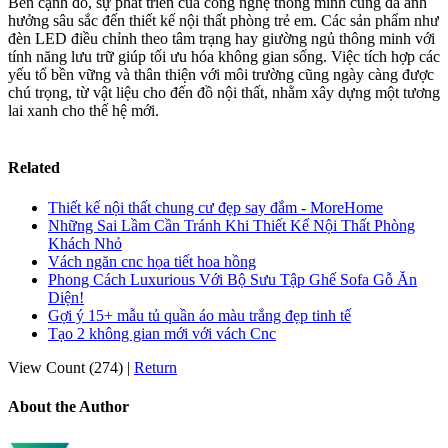
Bên cạnh đó, sự phát triển của công nghệ thông minh cũng đã ảnh
hưởng sâu sắc đến thiết kế nội thất phòng trẻ em. Các sản phẩm như
đèn LED điều chỉnh theo tâm trạng hay giường ngủ thông minh với
tính năng lưu trữ giúp tối ưu hóa không gian sống. Việc tích hợp các
yếu tố bền vững và thân thiện với môi trường cũng ngày càng được
chú trọng, từ vật liệu cho đến đồ nội thất, nhằm xây dựng một tương
lai xanh cho thế hệ mới.
Related
Thiết kế nội thất chung cư đẹp say đắm - MoreHome
Những Sai Lầm Cần Tránh Khi Thiết Kế Nội Thất Phòng
Khách Nhỏ
Vách ngăn cnc họa tiết hoa hồng
Phong Cách Luxurious Với Bộ Sưu Tập Ghế Sofa Gỗ Ăn
Diện!
Gợi ý 15+ mẫu tủ quần áo màu trắng đẹp tinh tế
Tạo 2 không gian mới với vách Cnc
View Count (274)
|
Return
About the Author