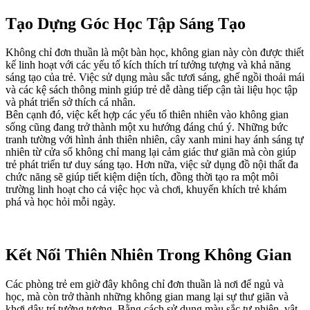
Tạo Dựng Góc Học Tập Sáng Tạo
Không chỉ đơn thuần là một bàn học, không gian này còn được thiết
kế linh hoạt với các yếu tố kích thích trí tưởng tượng và khả năng
sáng tạo của trẻ. Việc sử dụng màu sắc tươi sáng, ghế ngồi thoải mái
và các kệ sách thông minh giúp trẻ dễ dàng tiếp cận tài liệu học tập
và phát triển sở thích cá nhân.
Bên cạnh đó, việc kết hợp các yếu tố thiên nhiên vào không gian
sống cũng đang trở thành một xu hướng đáng chú ý. Những bức
tranh tường với hình ảnh thiên nhiên, cây xanh mini hay ánh sáng tự
nhiên từ cửa sổ không chỉ mang lại cảm giác thư giãn mà còn giúp
trẻ phát triển tư duy sáng tạo. Hơn nữa, việc sử dụng đồ nội thất đa
chức năng sẽ giúp tiết kiệm diện tích, đồng thời tạo ra một môi
trường linh hoạt cho cả việc học và chơi, khuyến khích trẻ khám
phá và học hỏi mỗi ngày.
Kết Nối Thiên Nhiên Trong Không Gian
Các phòng trẻ em giờ đây không chỉ đơn thuần là nơi để ngủ và
học, mà còn trở thành những không gian mang lại sự thư giãn và
khơi dậy trí tưởng tượng. Bằng cách sử dụng màu sắc tự nhiên, vật