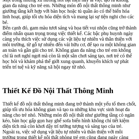
gian đa năng cho trẻ em. Những món đồ nội thất thông minh như
giường tầng kết hợp với bàn học hoặc tủ quần áo có thể biến hóa
linh hoạt, giúp tối ưu hóa diện tích và mang lại sự tiện nghi cho các
bé.
Bên cạnh đó, gam màu tươi sáng và họa tiết vui nhộn cũng trở thành
điểm nhấn quan trọng trong việc thiết kế. Các bậc phụ huynh ngày
càng yêu thích việc sử dụng các vật liệu tự nhiên và thân thiện với
môi trường, từ gỗ tự nhiên đến vải hữu cơ, để tạo ra một không gian
an toàn và gần gũi cho trẻ. Không gian đa năng cho trẻ em không
chỉ là nơi nghỉ ngơi mà còn là một sân chơi sáng tạo, nơi trẻ có thể
học hỏi và khám phá thế giới xung quanh, khuyến khích sự phát
triển trí tuệ và kỹ năng xã hội ngay từ nhỏ.
Thiết Kế Đồ Nội Thất Thông Minh
Thiết kế đồ nội thất thông minh đang trở thành một yếu tố then chốt,
giúp tối ưu hóa không gian và tạo ra những khu vực sinh hoạt đa
năng cho trẻ nhỏ. Những món đồ nội thất như giường tầng có ngăn
kéo, bàn học gấp gọn hay ghế sofa biến hình không chỉ tiết kiệm
diện tích mà còn khơi dậy trí tưởng tượng và sáng tạo của trẻ.
Ngoài ra, việc sử dụng vật liệu tự nhiên và thân thiện với môi
trường trong thiết kế nội thất phòng trẻ em cũng đang ngày càng