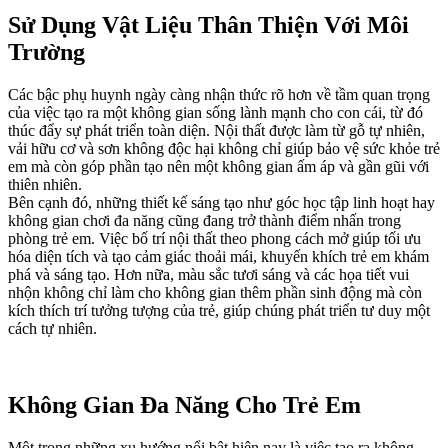
Sử Dụng Vật Liệu Thân Thiện Với Môi
Trường
Các bậc phụ huynh ngày càng nhận thức rõ hơn về tầm quan trọng
của việc tạo ra một không gian sống lành mạnh cho con cái, từ đó
thúc đẩy sự phát triển toàn diện. Nội thất được làm từ gỗ tự nhiên,
vải hữu cơ và sơn không độc hại không chỉ giúp bảo vệ sức khỏe trẻ
em mà còn góp phần tạo nên một không gian ấm áp và gần gũi với
thiên nhiên.
Bên cạnh đó, những thiết kế sáng tạo như góc học tập linh hoạt hay
không gian chơi đa năng cũng đang trở thành điểm nhấn trong
phòng trẻ em. Việc bố trí nội thất theo phong cách mở giúp tối ưu
hóa diện tích và tạo cảm giác thoải mái, khuyến khích trẻ em khám
phá và sáng tạo. Hơn nữa, màu sắc tươi sáng và các họa tiết vui
nhộn không chỉ làm cho không gian thêm phần sinh động mà còn
kích thích trí tưởng tượng của trẻ, giúp chúng phát triển tư duy một
cách tự nhiên.
Không Gian Đa Năng Cho Trẻ Em
Một trong những xu hướng nổi bật hiện nay là việc tạo ra không