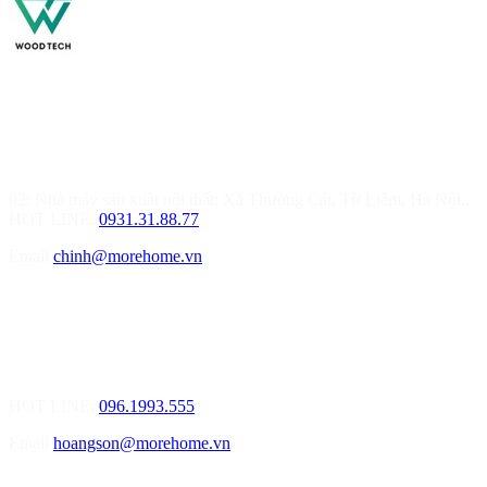
MOREHOME HÀ NỘI
01.Văn Phòng Thiết Kế & Thi Công Nội Thất
Điạ chỉ: Tầng 3, Tòa T6-08, Đường Tôn Quang Phiệt, Quận Bắc
Từ Liêm, Hà Nội
02: Nhà máy sản xuất nội thất: Xã Thượng Cát, Từ Liêm, Hà Nội..
HOT LINE:
0931.31.88.77
Email
chinh@morehome.vn
MOREHOME HẢI PHÒNG
01.Văn Phòng Tư Vấn Thiết Kế Nội Thất
Điạ chỉ: Số 155 Bạch Đằng, Thượng Lý, Hồng Bàng, Tp. Hải
Phòng ( Gần Chân Cầu Xi Măng - đối diện Showroom Vinfast )
HOT LINE:
096.1993.555
Email
hoangson@morehome.vn
MOREHOME ĐÀ NẴNG