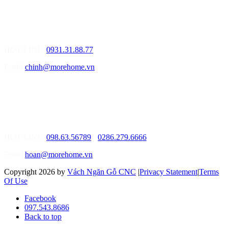
01.Văn Phòng Tư Vấn Thiết Kế Nội Thất
Điạ chỉ: Lô số 4 - Đường Mê Linh - phường Hòa Hiệp Nam - Quận
Liên Chiểu - Đà Nẵng
HOT LINE:
0931.31.88.77
Email
chinh@morehome.vn
MOREHOME HỒ CHÍ MINH
01.Văn Phòng Tư Vấn Thiết Kế Nội Thất
Điạ chỉ: Số 02 Nguyễn Hoàng, Phường An Phú, Quận 2, Tp Hồ
Chí Minh
HOT LINE:
098.63.56789
-
0286.279.6666
Email
hoan@morehome.vn
Copyright 2026 by
Vách Ngăn Gỗ CNC
|
Privacy Statement
|
Terms
Of Use
Facebook
097.543.8686
Back to top