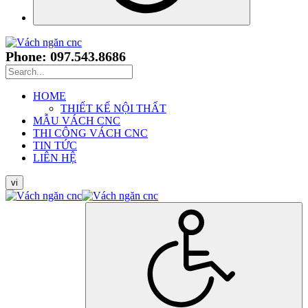
Phone: 097.543.8686
HOME
THIẾT KẾ NỘI THẤT
MẪU VÁCH CNC
THI CÔNG VÁCH CNC
TIN TỨC
LIÊN HỆ
vi