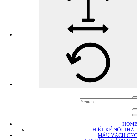
HOME
THIẾT KẾ NỘI THẤT
MẪU VÁCH CNC