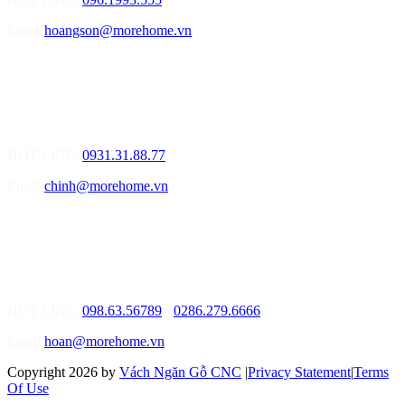
Email
hoangson@morehome.vn
MOREHOME ĐÀ NẴNG
01.Văn Phòng Tư Vấn Thiết Kế Nội Thất
Điạ chỉ: Lô số 4 - Đường Mê Linh - phường Hòa Hiệp Nam - Quận
Liên Chiểu - Đà Nẵng
HOT LINE:
0931.31.88.77
Email
chinh@morehome.vn
MOREHOME HỒ CHÍ MINH
01.Văn Phòng Tư Vấn Thiết Kế Nội Thất
Điạ chỉ: Số 02 Nguyễn Hoàng, Phường An Phú, Quận 2, Tp Hồ
Chí Minh
HOT LINE:
098.63.56789
-
0286.279.6666
Email
hoan@morehome.vn
Copyright 2026 by
Vách Ngăn Gỗ CNC
|
Privacy Statement
|
Terms
Of Use