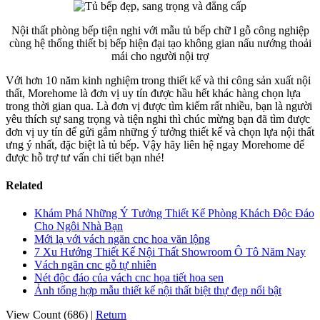
Nội thất phòng bếp tiện nghi với mẫu tủ bếp chữ l gỗ công nghiệp
cùng hệ thống thiết bị bếp hiện đại tạo không gian nấu nướng thoải
mái cho người nội trợ
Với hơn 10 năm kinh nghiệm trong thiết kế và thi công sản xuất nội
thất, Morehome là đơn vị uy tín được hầu hết khác hàng chọn lựa
trong thời gian qua. Là đơn vị được tìm kiếm rất nhiều, bạn là người
yêu thích sự sang trọng và tiện nghi thì chúc mừng bạn đã tìm được
đơn vị uy tín để gửi gắm những ý tưởng thiết kế và chọn lựa nội thất
ưng ý nhất, đặc biệt là tủ bếp. Vậy hãy liên hệ ngay Morehome để
được hỗ trợ tư vấn chi tiết bạn nhé!
Related
Khám Phá Những Ý Tưởng Thiết Kế Phòng Khách Độc Đáo
Cho Ngôi Nhà Bạn
Mới lạ với vách ngăn cnc hoa văn lộng
7 Xu Hướng Thiết Kế Nội Thất Showroom Ô Tô Năm Nay
Vách ngăn cnc gỗ tự nhiên
Nét độc đáo của vách cnc họa tiết hoa sen
Ảnh tổng hợp mẫu thiết kế nội thất biệt thự đẹp nổi bật
View Count (686)
|
Return