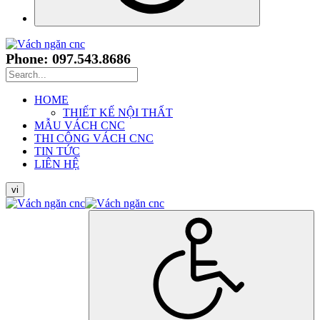
Phone: 097.543.8686
HOME
THIẾT KẾ NỘI THẤT
MẪU VÁCH CNC
THI CÔNG VÁCH CNC
TIN TỨC
LIÊN HỆ
vi