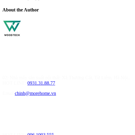
About the Author
MOREHOME HÀ NỘI
01.Văn Phòng Thiết Kế & Thi Công Nội Thất
Điạ chỉ: Tầng 3, Tòa T6-08, Đường Tôn Quang Phiệt, Quận Bắc
Từ Liêm, Hà Nội
02: Nhà máy sản xuất nội thất: Xã Thượng Cát, Từ Liêm, Hà Nội..
HOT LINE:
0931.31.88.77
Email
chinh@morehome.vn
MOREHOME HẢI PHÒNG
01.Văn Phòng Tư Vấn Thiết Kế Nội Thất
Điạ chỉ: Số 155 Bạch Đằng, Thượng Lý, Hồng Bàng, Tp. Hải
Phòng ( Gần Chân Cầu Xi Măng - đối diện Showroom Vinfast )
HOT LINE:
096.1993.555