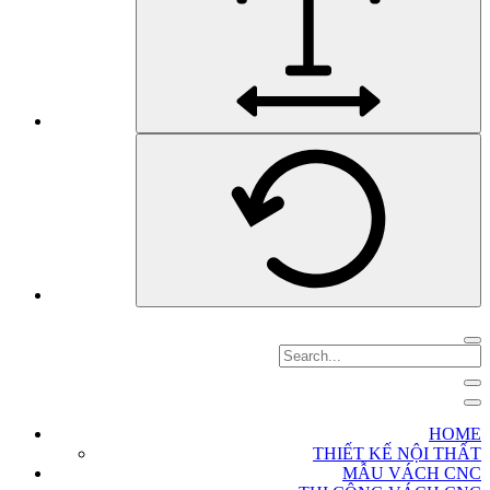
HOME
THIẾT KẾ NỘI THẤT
MẪU VÁCH CNC