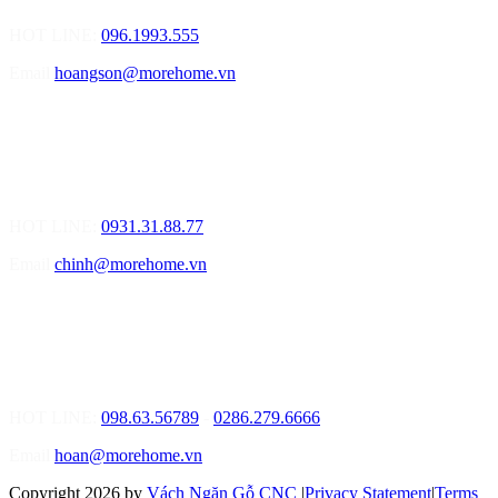
HOT LINE:
096.1993.555
Email
hoangson@morehome.vn
MOREHOME ĐÀ NẴNG
01.Văn Phòng Tư Vấn Thiết Kế Nội Thất
Điạ chỉ: Lô số 4 - Đường Mê Linh - phường Hòa Hiệp Nam - Quận
Liên Chiểu - Đà Nẵng
HOT LINE:
0931.31.88.77
Email
chinh@morehome.vn
MOREHOME HỒ CHÍ MINH
01.Văn Phòng Tư Vấn Thiết Kế Nội Thất
Điạ chỉ: Số 02 Nguyễn Hoàng, Phường An Phú, Quận 2, Tp Hồ
Chí Minh
HOT LINE:
098.63.56789
-
0286.279.6666
Email
hoan@morehome.vn
Copyright 2026 by
Vách Ngăn Gỗ CNC
|
Privacy Statement
|
Terms