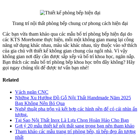
Trang trí nội thất phòng bếp chung cư phong cách hiện đại
Các bạn vừa tham khảo qua các mẫu bố trí phòng bếp hiện đại do
các KTS Morehome thực hiện, mỗi một không gian mang lại công
năng sử dụng khác nhau, màu sắc khác nhau, tùy thuộc vào sở thích
của gia chủ với thiết kế không gian chung của ngôi nhà. Vì vậy
không gian nơi đây cần được sắp xếp và bố trí khoa học, ngăn nắp.
Bạn thích các mẫu bố trí phòng bếp khoa học trên đây không? Hãy
gọi ngay chúng tôi để được tư vấn bạn nhé!
Related
Vách ngăn CNC
Những Xu Hướng Đồ Gỗ Nội Thất Handmade Năm 2025
Bạn Không Nên Bỏ Qua
Nghệ thuật pha trộn và kết hợp các hình nền để có cái nhìn ấn
tượng.
Tại Sao Nội Thất Inox Là Lựa Chọn Hoàn Hảo Cho Bạn
Gợi ý 20 mẫu thiết kế nội thất sang trọng bạn nên tham khảo
Tham khảo các mẫu trang trí phòng bếp, tủ bếp đẹp ấn tượng
nhất