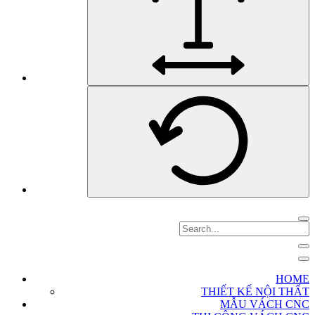
HOME
THIẾT KẾ NỘI THẤT
MẪU VÁCH CNC