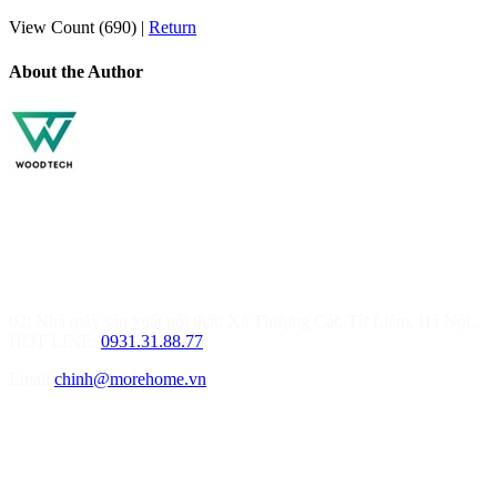
View Count (690)
|
Return
About the Author
MOREHOME HÀ NỘI
01.Văn Phòng Thiết Kế & Thi Công Nội Thất
Điạ chỉ: Tầng 3, Tòa T6-08, Đường Tôn Quang Phiệt, Quận Bắc
Từ Liêm, Hà Nội
02: Nhà máy sản xuất nội thất: Xã Thượng Cát, Từ Liêm, Hà Nội..
HOT LINE:
0931.31.88.77
Email
chinh@morehome.vn
MOREHOME HẢI PHÒNG
01.Văn Phòng Tư Vấn Thiết Kế Nội Thất
Điạ chỉ: Số 155 Bạch Đằng, Thượng Lý, Hồng Bàng, Tp. Hải
Phòng ( Gần Chân Cầu Xi Măng - đối diện Showroom Vinfast )