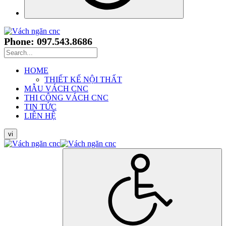
Phone: 097.543.8686
HOME
THIẾT KẾ NỘI THẤT
MẪU VÁCH CNC
THI CÔNG VÁCH CNC
TIN TỨC
LIÊN HỆ
vi