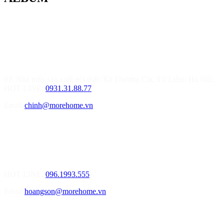
MOREHOME HÀ NỘI
01.Văn Phòng Thiết Kế & Thi Công Nội Thất
Điạ chỉ: Tầng 3, Tòa T6-08, Đường Tôn Quang Phiệt, Quận Bắc
Từ Liêm, Hà Nội
02: Nhà máy sản xuất nội thất: Xã Thượng Cát, Từ Liêm, Hà Nội..
HOT LINE:
0931.31.88.77
Email
chinh@morehome.vn
MOREHOME HẢI PHÒNG
01.Văn Phòng Tư Vấn Thiết Kế Nội Thất
Điạ chỉ: Số 155 Bạch Đằng, Thượng Lý, Hồng Bàng, Tp. Hải
Phòng ( Gần Chân Cầu Xi Măng - đối diện Showroom Vinfast )
HOT LINE:
096.1993.555
Email
hoangson@morehome.vn
MOREHOME ĐÀ NẴNG