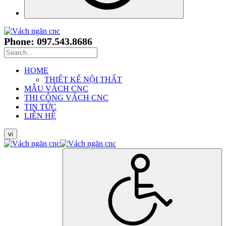
Phone: 097.543.8686
HOME
THIẾT KẾ NỘI THẤT
MẪU VÁCH CNC
THI CÔNG VÁCH CNC
TIN TỨC
LIÊN HỆ
vi