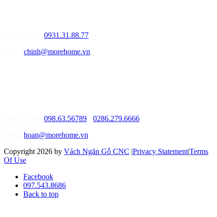
01.Văn Phòng Tư Vấn Thiết Kế Nội Thất
Điạ chỉ: Lô số 4 - Đường Mê Linh - phường Hòa Hiệp Nam - Quận
Liên Chiểu - Đà Nẵng
HOT LINE:
0931.31.88.77
Email
chinh@morehome.vn
MOREHOME HỒ CHÍ MINH
01.Văn Phòng Tư Vấn Thiết Kế Nội Thất
Điạ chỉ: Số 02 Nguyễn Hoàng, Phường An Phú, Quận 2, Tp Hồ
Chí Minh
HOT LINE:
098.63.56789
-
0286.279.6666
Email
hoan@morehome.vn
Copyright 2026 by
Vách Ngăn Gỗ CNC
|
Privacy Statement
|
Terms
Of Use
Facebook
097.543.8686
Back to top