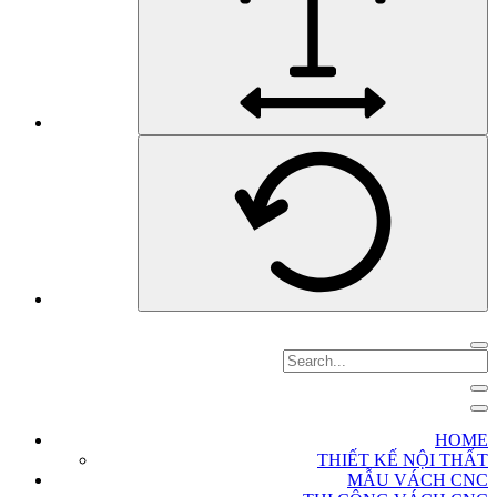
HOME
THIẾT KẾ NỘI THẤT
MẪU VÁCH CNC